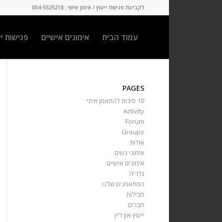
לקביעת פגישת ייעוץ / אימון אישי : 054-5525218
עמוד הבית
אימונים אישיים
פגישות יי
PAGES
10 סיבות להתאמן איתי
Activity
Forum
Groups
אודות
אימוני נשים
אימונים אישיים
גלריה
המתאמנים שלנו
חבילות
חברים
ייעוץ און ליין