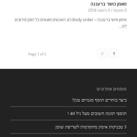
מאמן כושר ברעננה
0 תגובות
/
3 בינואר 2018
אימון אישי ברעננה – Body order רוב האנשים מוצאים כל הזמן תירוצים
למ…
2
1
Page 1 of 2
פוסטים אחרונים
כיצד בוחרים תוסף מגנזיום נכון?
תוספי תזונה חשובים מעל גיל 40 !
3 טכניקות אימון מתקדמות לשריפת שומן